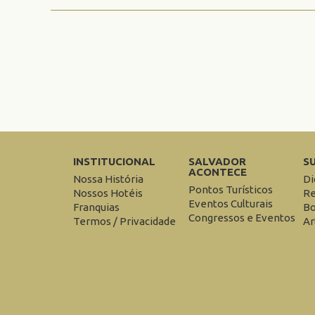
INSTITUCIONAL
SALVADOR
S
ACONTECE
Nossa História
Di
Pontos Turísticos
Nossos Hotéis
Re
Eventos Culturais
Franquias
Bo
Congressos e Eventos
Termos / Privacidade
Ar