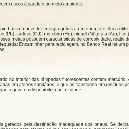
recem riscos à saúde e ao meio ambiente.
ípio básico converter energia química em energia elétrica ut
 (Pb), cádmio (Cd), mercúrio (Hg), níquel (Ni),prata (Ag), líti
sses metais possuem características de corrosividade, reativi
 adequada: Encaminhar para reciclagem, no Banco Real há u
as.
ado no interior das lâmpadas fluorescentes contém mercúrio.
adas em aterros sanitários, o que as transforma em resíduos 
que o governo disponibiliza pela cidade.
is gerados pela destinação inadequada dos pneus. Se deix