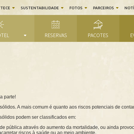
NTECE
SUSTENTABILIDADE
FOTOS
PARCEIROS
NOTÍ
OTEL
RESERVAS
PACOTES
E
a parte!
s sólidos. A mais comum é quanto aos riscos potenciais de con
ólidos podem ser classificados em:
úde pública através do aumento da mortalidade, ou ainda provo
 acarretar riscos à saúde ou ao meio ambiente.