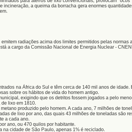
minhados para aterros de lixo convencionais, provocam "ocos"
e incineração, a queima da borracha gera enormes quantidades 
gem.
 emitem radiações acima dos limites permitidos pelas normas 
vo está a cargo da Comissão Nacional de Energia Nuclear - CNEN
ados na África do Sul e têm cerca de 140 mil anos de idade. E
osas sobre os hábitos de vida do homem antigo.
 municipal, exigindo que os detritos fossem jogados a pelo men
a de lixo em 1810.
de metano produzido pelo homem. A cada ano, 7 milhões de tone
as de lixo por ano, das quais 43 milhões de toneladas são re
nte a cada ano.
por ano, ou 470 quilos por habitante.
ia na cidade de São Paulo, apenas 1% é reciclado.