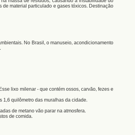
 na massa de resíduos, causando a instabilidade do
de material particulado e gases tóxicos. Destinação
ambientais. No Brasil, o manuseio, acondicionamento
.
sse lixo milenar - que contém ossos, carvão, fezes e
os 1,6 quilômetro das muralhas da cidade.
ladas de metano vão parar na atmosfera.
stos de comida.