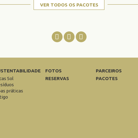
VER TODOS OS PACOTES
USTENTABILIDADE
FOTOS
PARCEIROS
cas Sol
RESERVAS
PACOTES
síduos
as práticas
tigo