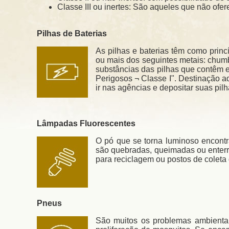
Classe III ou inertes: São aqueles que não ofe
Pilhas de Baterias
As pilhas e baterias têm como princ
ou mais dos seguintes metais: chumbo
substâncias das pilhas que contêm e
Perigosos ¬ Classe I". Destinação
ir nas agências e depositar suas pilh
Lâmpadas Fluorescentes
O pó que se torna luminoso encontr
são quebradas, queimadas ou enterr
para reciclagem ou postos de coleta 
Pneus
São muitos os problemas ambienta