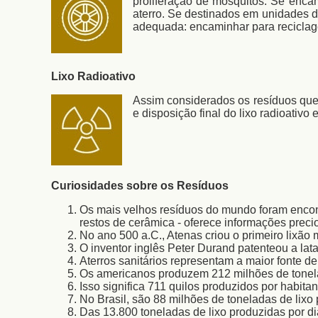
proliferação de mosquitos. Se enca
aterro. Se destinados em unidades d
adequada: encaminhar para recicla
Lixo Radioativo
Assim considerados os resíduos que
e disposição final do lixo radioati
Curiosidades sobre os Resíduos
Os mais velhos resíduos do mundo foram encontr
restos de cerâmica - oferece informações preci
No ano 500 a.C., Atenas criou o primeiro lixão
O inventor inglês Peter Durand patenteou a lat
Aterros sanitários representam a maior fonte 
Os americanos produzem 212 milhões de tonelad
Isso significa 711 quilos produzidos por habita
No Brasil, são 88 milhões de toneladas de lixo 
Das 13.800 toneladas de lixo produzidas por d