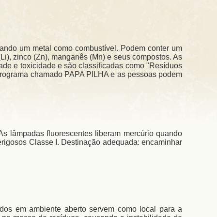
ilizando um metal como combustível. Podem conter um
o (Li), zinco (Zn), manganês (Mn) e seus compostos. As
dade e toxicidade e são classificadas como "Resíduos
m programa chamado PAPA PILHA e as pessoas podem
 As lâmpadas fluorescentes liberam mercúrio quando
perigosos Classe I. Destinação adequada: encaminhar
ados em ambiente aberto servem como local para a